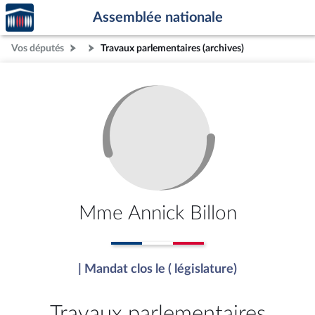
Accèder
Aller au contenu
Aller en bas de la page
Assemblée nationale
à la
page
Vos députés
Travaux parlementaires (archives)
d'accueil
Mme Annick Billon
| Mandat clos le ( législature)
Travaux parlementaires