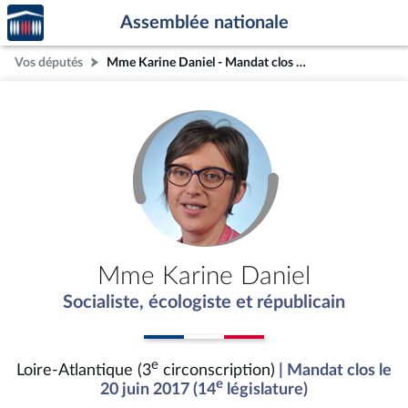
Accèder
Aller au contenu
Aller en bas de la page
Assemblée nationale
à la
page
Vos députés
Mme Karine Daniel - Mandat clos - Loire-Atlantique (3e circonscription)
d'accueil
Mme Karine Daniel
Socialiste, écologiste et républicain
e
Loire-Atlantique (3
circonscription)
| Mandat clos le
e
20 juin 2017 (14
législature)