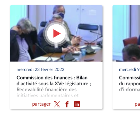
mercredi 23 février 2022
mercredi 9
Commission des finances : Bilan
Commissi
d’activité sous la XVe législature ;
du rappor
Recevabilité financière des
d’informa
initiatives parlementaires et
recevabilité organique des
partager
pa
amendements ; Détaxe en matière
de TVA ; M. Pierre MOSCOVICI,
Premier pdt de la Cour des
comptes