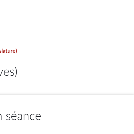
slature)
ves)
n séance