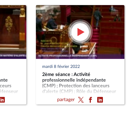
mardi 8 février 2022
2ème séance : Activité
ante
professionnelle indépendante
nceurs
(CMP) ; Protection des lanceurs
Défenseur
d'alerte (CMP) ; Rôle du Défenseur
erte
des droits en matière d'alerte
partager
(CMP)