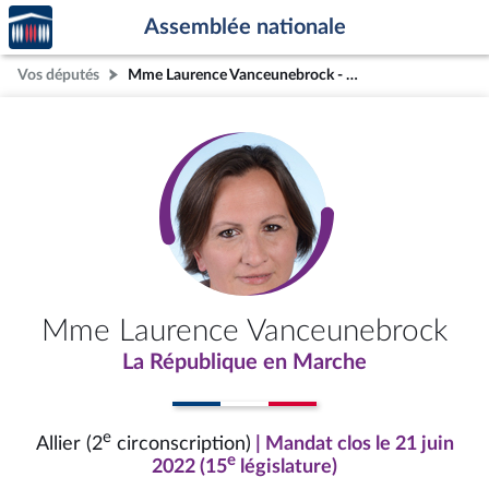
Accèder
Aller au contenu
Aller en bas de la page
Assemblée nationale
à la
page
Vos députés
Mme Laurence Vanceunebrock - Mandat clos - Allier (2e circonscription)
d'accueil
Mme Laurence Vanceunebrock
La République en Marche
e
Allier (2
circonscription)
| Mandat clos le 21 juin
e
2022 (15
législature)