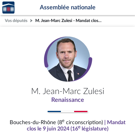
Accèder
Aller au contenu
Aller en bas de la page
Assemblée nationale
à la
page
Vos députés
M. Jean-Marc Zulesi - Mandat clos - Bouches-du-Rhône (8e circonscription)
d'accueil
M. Jean-Marc Zulesi
Renaissance
e
Bouches-du-Rhône (8
circonscription)
| Mandat
e
clos le 9 juin 2024 (16
législature)