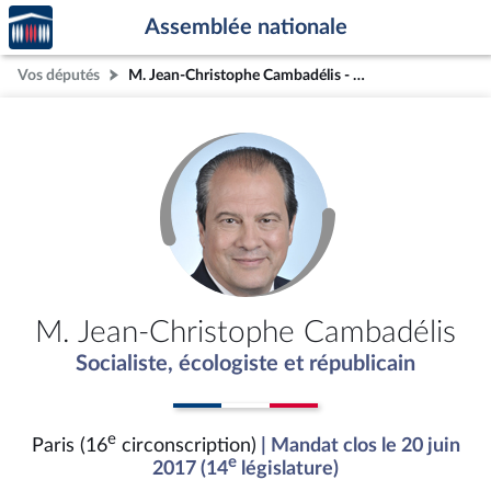
Accèder
Aller au contenu
Aller en bas de la page
Assemblée nationale
à la
page
Vos députés
M. Jean-Christophe Cambadélis - Mandat clos - Paris (16e circonscription)
d'accueil
M. Jean-Christophe Cambadélis
Socialiste, écologiste et républicain
e
Paris (16
circonscription)
| Mandat clos le 20 juin
e
2017 (14
législature)