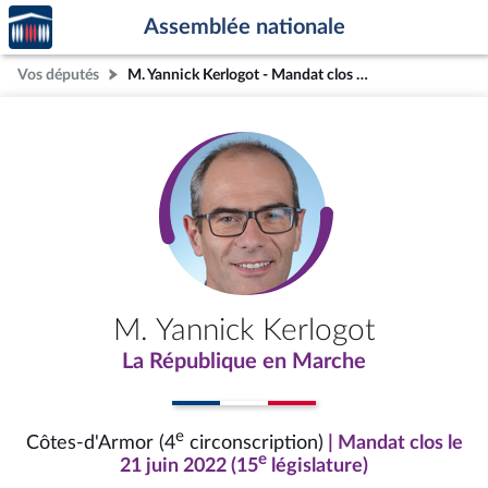
Accèder
Aller au contenu
Aller en bas de la page
Assemblée nationale
à la
page
Vos députés
M. Yannick Kerlogot - Mandat clos - Côtes-d'Armor (4e circonscription)
d'accueil
M. Yannick Kerlogot
La République en Marche
e
Côtes-d'Armor (4
circonscription)
| Mandat clos le
e
21 juin 2022 (15
législature)