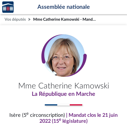
Accèder
Aller au contenu
Aller en bas de la page
Assemblée nationale
à la
page
Vos députés
Mme Catherine Kamowski - Mandat clos - Isère (5e circonscription)
d'accueil
Mme Catherine Kamowski
La République en Marche
e
Isère (5
circonscription)
| Mandat clos le 21 juin
e
2022 (15
législature)