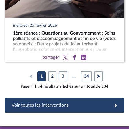
mercredi 25 février 2026
1ère séance : Questions au Gouvernement ; Soins
palliatifs et d'accompagnement et fin de vie (votes
solennels) ; Deux projets de loi autorisant
l’approbation d’accords internationaux ; Deux
motions de censure (art. 49, al. 2, de la
partager
Constitution)
1
2
3
...
34
Page n°1 : 4 résultats affichés sur un total de 134
Voir toutes les interventions