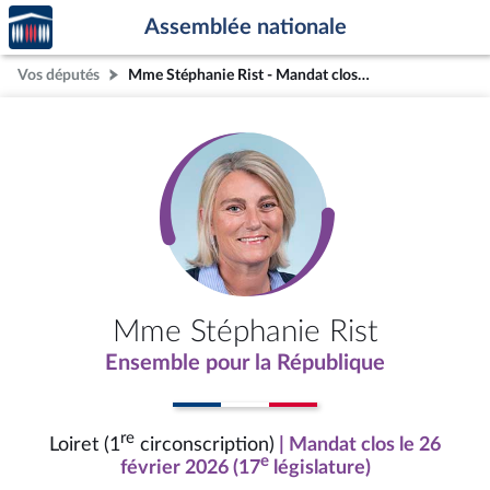
Accèder
Aller au contenu
Aller en bas de la page
Assemblée nationale
à la
page
Vos députés
Mme Stéphanie Rist - Mandat clos - Loiret (1re circonscription)
d'accueil
Mme Stéphanie Rist
Ensemble pour la République
re
Loiret (1
circonscription)
| Mandat clos le 26
e
février 2026 (17
législature)