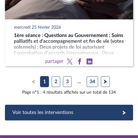
mercredi 25 février 2026
1ère séance : Questions au Gouvernement ; Soins
palliatifs et d'accompagnement et fin de vie (votes
solennels) ; Deux projets de loi autorisant
l’approbation d’accords internationaux ; Deux
motions de censure (art. 49, al. 2, de la
partager
Constitution)
1
2
3
...
34
Page n°1 : 4 résultats affichés sur un total de 134
Voir toutes les interventions