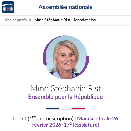
Accèder
Aller au contenu
Aller en bas de la page
Assemblée nationale
à la
page
Vos députés
Mme Stéphanie Rist - Mandat clos - Loiret (1re circonscription)
d'accueil
Mme Stéphanie Rist
Ensemble pour la République
re
Loiret (1
circonscription)
| Mandat clos le 26
e
février 2026 (17
législature)