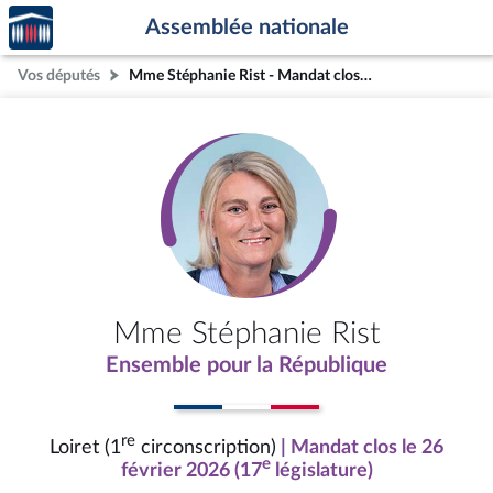
Accèder
Aller au contenu
Aller en bas de la page
Assemblée nationale
à la
page
Vos députés
Mme Stéphanie Rist - Mandat clos - Loiret (1re circonscription)
d'accueil
Mme Stéphanie Rist
Ensemble pour la République
re
Loiret (1
circonscription)
| Mandat clos le 26
e
février 2026 (17
législature)