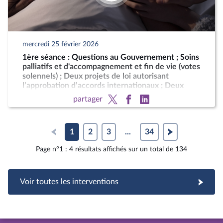
mercredi 25 février 2026
1ère séance : Questions au Gouvernement ; Soins
palliatifs et d'accompagnement et fin de vie (votes
solennels) ; Deux projets de loi autorisant
l’approbation d’accords internationaux ; Deux
motions de censure (art. 49, al. 2, de la
partager
Constitution)
1
2
3
...
34
Page n°1 : 4 résultats affichés sur un total de 134
Voir toutes les interventions