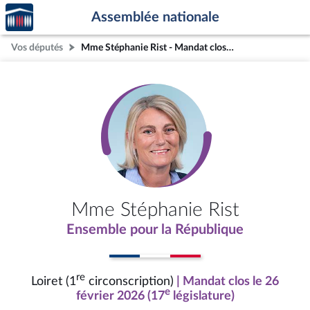
Accèder
Aller au contenu
Aller en bas de la page
Assemblée nationale
à la
page
Vos députés
Mme Stéphanie Rist - Mandat clos - Loiret (1re circonscription)
d'accueil
Mme Stéphanie Rist
Ensemble pour la République
re
Loiret (1
circonscription)
| Mandat clos le 26
e
février 2026 (17
législature)