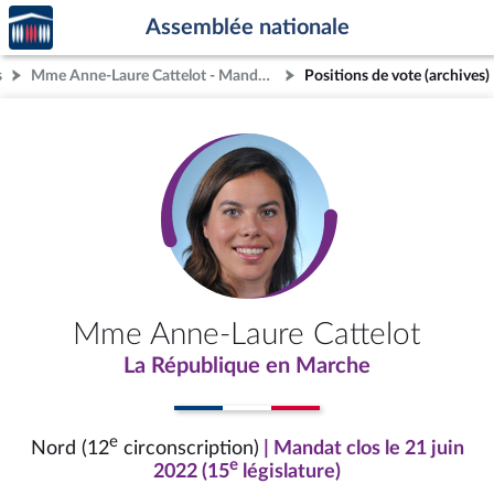
Accèder
Aller au contenu
Aller en bas de la page
Assemblée nationale
à la
page
s
Mme Anne-Laure Cattelot - Mandat clos - Nord (12e circonscription)
Positions de vote (archives)
d'accueil
Mme Anne-Laure Cattelot
La République en Marche
e
Nord (12
circonscription)
| Mandat clos le 21 juin
e
2022 (15
législature)