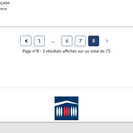
nçaise
ance
1
...
6
7
8
Page n°8 : 3 résultats affichés sur un total de 73