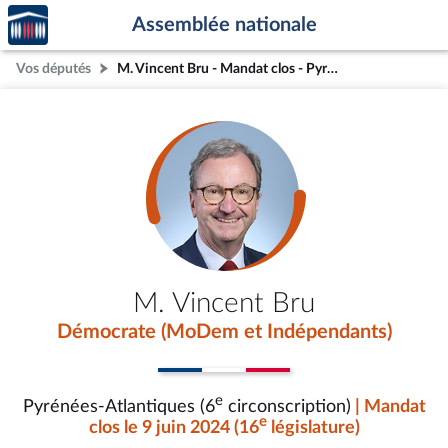
Accèder
Aller au contenu
Aller en bas de la page
Assemblée nationale
à la
page
Vos députés
M. Vincent Bru - Mandat clos - Pyrénées-Atlantiques (6e circonscription)
d'accueil
M. Vincent Bru
Démocrate (MoDem et Indépendants)
e
Pyrénées-Atlantiques (6
circonscription)
| Mandat
e
clos le 9 juin 2024 (16
législature)