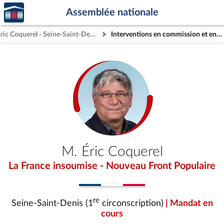
Accèder
Aller au contenu
Aller en bas de la page
Assemblée nationale
à la
page
M. Éric Coquerel - Seine-Saint-Denis (1re circonscription)
Interventions en commission et en séance
d'accueil
M. Éric Coquerel
La France insoumise - Nouveau Front Populaire
re
Seine-Saint-Denis (1
circonscription)
| Mandat en
cours