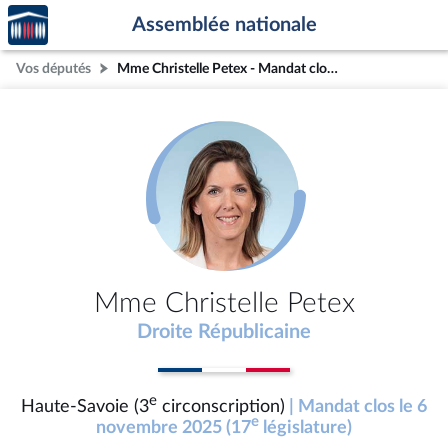
Accèder
Aller au contenu
Aller en bas de la page
Assemblée nationale
à la
page
Vos députés
Mme Christelle Petex - Mandat clos - Haute-Savoie (3e circonscription)
d'accueil
Mme Christelle Petex
Droite Républicaine
e
Haute-Savoie (3
circonscription)
| Mandat clos le 6
e
novembre 2025 (17
législature)