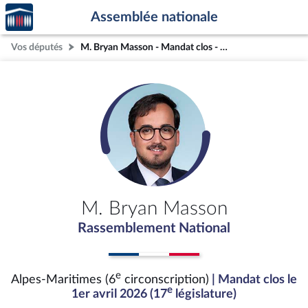
Accèder
Aller au contenu
Aller en bas de la page
Assemblée nationale
à la
page
Vos députés
M. Bryan Masson - Mandat clos - Alpes-Maritimes (6e circonscription)
d'accueil
M. Bryan Masson
Rassemblement National
e
Alpes-Maritimes (6
circonscription)
| Mandat clos le
e
1er avril 2026 (17
législature)