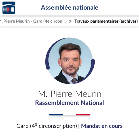
Accèder
Aller au contenu
Aller en bas de la page
Assemblée nationale
à la
page
M. Pierre Meurin - Gard (4e circonscription)
Travaux parlementaires (archives)
d'accueil
M. Pierre Meurin
Rassemblement National
e
Gard (4
circonscription)
| Mandat en cours