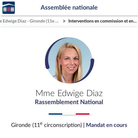
Accèder
Aller au contenu
Aller en bas de la page
Assemblée nationale
à la
page
Mme Edwige Diaz - Gironde (11e circonscription)
Interventions en commission et en séance
d'accueil
Mme Edwige Diaz
Rassemblement National
e
Gironde (11
circonscription)
| Mandat en cours