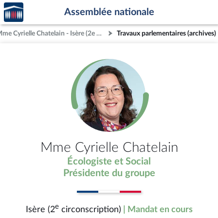
Accèder
Aller au contenu
Aller en bas de la page
Assemblée nationale
à la
page
Mme Cyrielle Chatelain - Isère (2e circonscription)
Travaux parlementaires (archives)
d'accueil
Mme Cyrielle Chatelain
Écologiste et Social
Présidente du groupe
e
Isère (2
circonscription)
| Mandat en cours