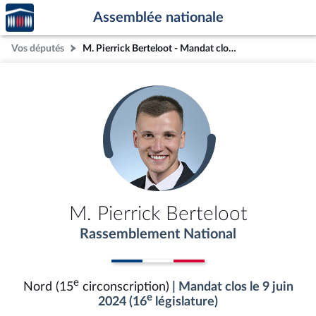
Accèder
Aller au contenu
Aller en bas de la page
Assemblée nationale
à la
page
Vos députés
M. Pierrick Berteloot - Mandat clos - Nord (15e circonscription)
d'accueil
M. Pierrick Berteloot
Rassemblement National
e
Nord (15
circonscription)
| Mandat clos le 9 juin
e
2024 (16
législature)