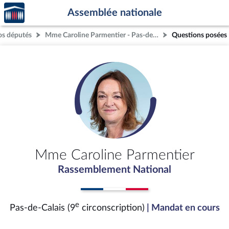
Accèder
Aller au contenu
Aller en bas de la page
Assemblée nationale
à la
page
os députés
Mme Caroline Parmentier - Pas-de-Calais (9e circonscription)
Questions posées
d'accueil
Mme Caroline Parmentier
Rassemblement National
e
Pas-de-Calais (9
circonscription)
| Mandat en cours