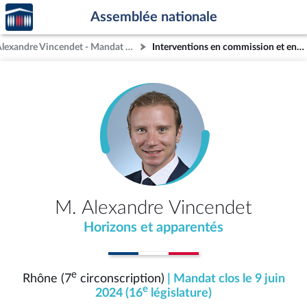
Accèder
Aller au contenu
Aller en bas de la page
Assemblée nationale
à la
page
M. Alexandre Vincendet - Mandat clos - Rhône (7e circonscription)
Interventions en commission et en séance (archives)
d'accueil
M. Alexandre Vincendet
Horizons et apparentés
e
Rhône (7
circonscription)
| Mandat clos le 9 juin
e
2024 (16
législature)