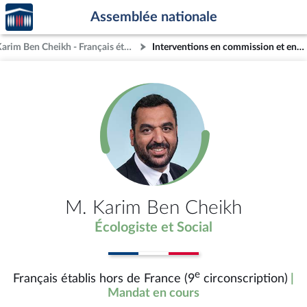
Accèder
Aller au contenu
Aller en bas de la page
Assemblée nationale
à la
page
M. Karim Ben Cheikh - Français établis hors de France (9e circonscription)
Interventions en commission et en séance
d'accueil
M. Karim Ben Cheikh
Écologiste et Social
e
Français établis hors de France (9
circonscription)
|
Mandat en cours