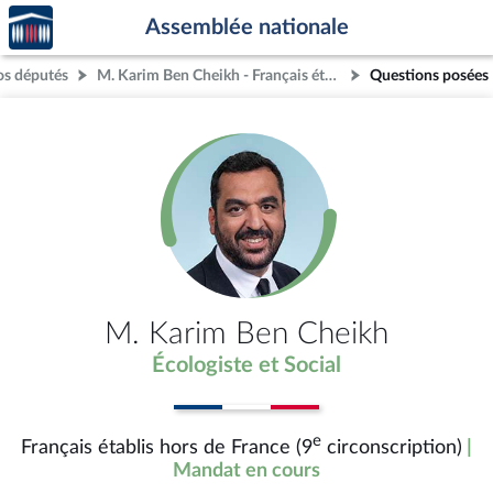
Accèder
Aller au contenu
Aller en bas de la page
Assemblée nationale
à la
page
os députés
M. Karim Ben Cheikh - Français établis hors de France (9e circonscription)
Questions posées
d'accueil
M. Karim Ben Cheikh
Écologiste et Social
e
Français établis hors de France (9
circonscription)
|
Mandat en cours