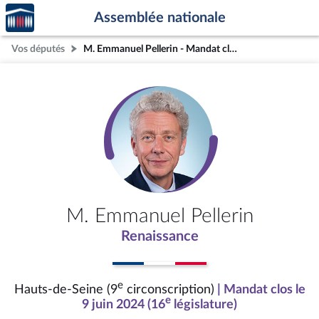
Accèder
Aller au contenu
Aller en bas de la page
Assemblée nationale
à la
page
Vos députés
M. Emmanuel Pellerin - Mandat clos - Hauts-de-Seine (9e circonscription)
d'accueil
M. Emmanuel Pellerin
Renaissance
e
Hauts-de-Seine (9
circonscription)
| Mandat clos le
e
9 juin 2024 (16
législature)