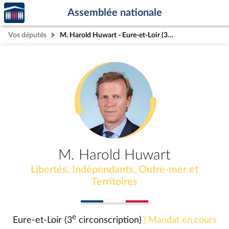
Accèder
Aller au contenu
Aller en bas de la page
Assemblée nationale
à la
page
Vos députés
M. Harold Huwart - Eure-et-Loir (3e circonscription)
d'accueil
M. Harold Huwart
Libertés, Indépendants, Outre-mer et
Territoires
e
Eure-et-Loir (3
circonscription)
| Mandat en cours