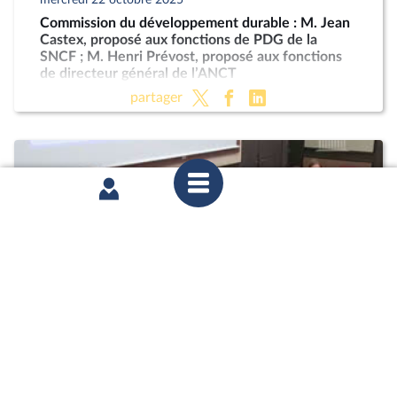
Commission du développement durable : M. Jean
Castex, proposé aux fonctions de PDG de la
SNCF ; M. Henri Prévost, proposé aux fonctions
de directeur général de l’ANCT
partager
mardi 21 octobre 2025
Commission des affaires économiques : Mme
Marie-Ange Debon, envisagée aux fonctions de
présidente du conseil d’administration de La
Poste ; « Économie sociale et solidaire » (PLF