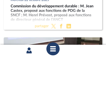
Commission du développement durable : M. Jean
Castex, proposé aux fonctions de PDG de la
SNCF ; M. Henri Prévost, proposé aux fonctions
de directeur général de l’ANCT
partager
mardi 21 octobre 2025
Commission des affaires économiques : Mme
Marie-Ange Debon, envisagée aux fonctions de
présidente du conseil d’administration de La
Poste ; « Économie sociale et solidaire » (PLF