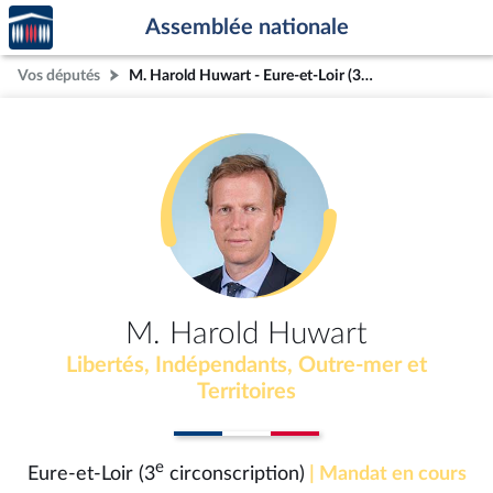
Accèder
Aller au contenu
Aller en bas de la page
Assemblée nationale
à la
page
Vos députés
M. Harold Huwart - Eure-et-Loir (3e circonscription)
d'accueil
M. Harold Huwart
Libertés, Indépendants, Outre-mer et
Territoires
e
Eure-et-Loir (3
circonscription)
| Mandat en cours