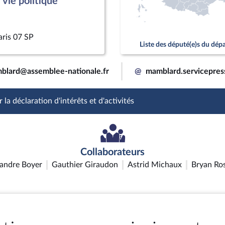
vie politique
aris 07 SP
Liste des député(e)s du dé
blard@assemblee-nationale.fr
@
mamblard.servicepre
 la déclaration d'intérêts et d'activités
Collaborateurs
andre Boyer
Gauthier Giraudon
Astrid Michaux
Bryan Ro