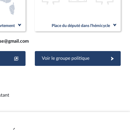
partement
Place du député dans l'hémicycle
sse@gmail.com
Voir le groupe politique
stant