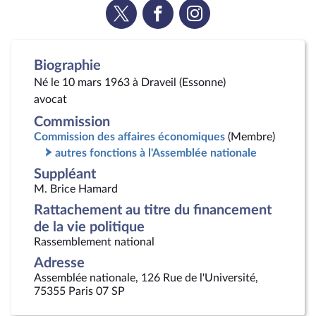
Voir
Voir
Voir
la
la
la
page
page
page
Twitter
Facebook
Instagram
Biographie
Né le 10 mars 1963 à Draveil (Essonne)
avocat
Commission
Commission des affaires économiques
(Membre)
autres fonctions à l'Assemblée nationale
Suppléant
M. Brice Hamard
Rattachement au titre du financement
de la vie politique
Rassemblement national
Adresse
Assemblée nationale, 126 Rue de l'Université,
75355 Paris 07 SP