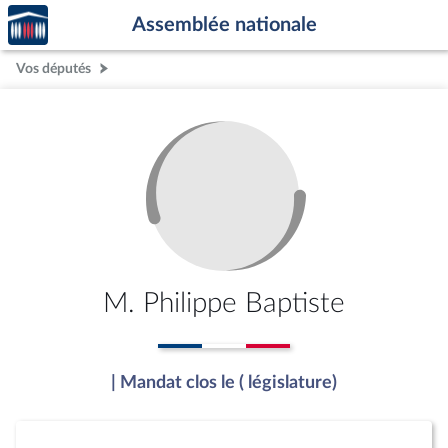
Accèder
Aller au contenu
Aller en bas de la page
Assemblée nationale
à la
page
Vos députés
d'accueil
M. Philippe Baptiste
| Mandat clos le ( législature)