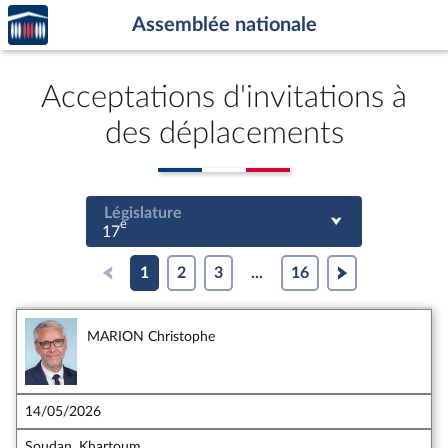
Accèder
Aller au contenu
Aller en bas de la page
Assemblée nationale
à la
page
d'accueil
Acceptations d'invitations à
des déplacements
Législature
e
17
1
2
3
...
16
MARION Christophe
14/05/2026
Soudan, Khartoum