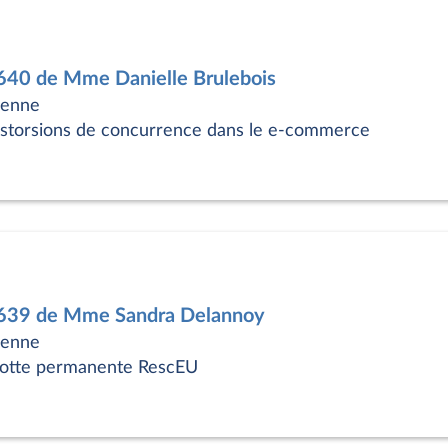
7640 de Mme Danielle Brulebois
éenne
distorsions de concurrence dans le e-commerce
17639 de Mme Sandra Delannoy
éenne
flotte permanente RescEU