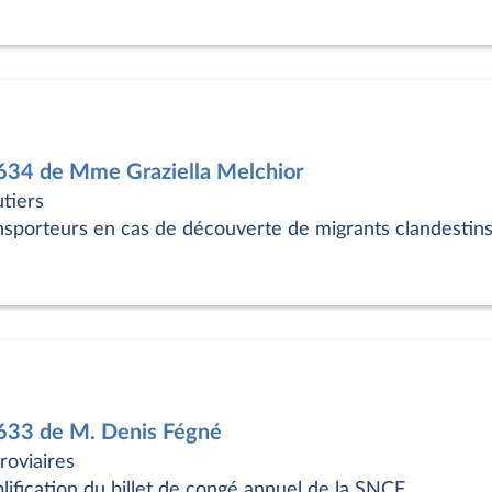
7634 de Mme Graziella Melchior
utiers
nsporteurs en cas de découverte de migrants clandestin
7633 de M. Denis Fégné
roviaires
lification du billet de congé annuel de la SNCF