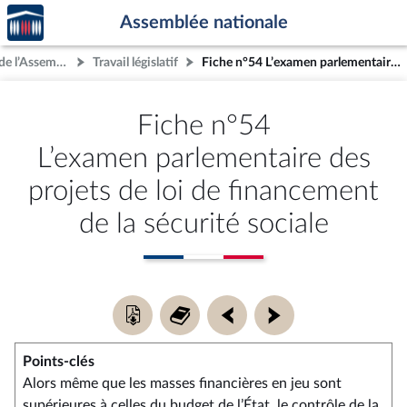
Accèder
Aller au contenu
Aller en bas de la page
Assemblée nationale
à la
page
IV.- Le fonctionnement de l’Assemblée nationale
Travail législatif
Fiche n°54 L’examen parlementaire des projets de loi de financement de la sécurité sociale
d'accueil
Fiche n°54
L’examen parlementaire des
projets de loi de financement
de la sécurité sociale
Télécharger
Retour
Fiche
Fiche
la
au
précédente
suivante
fiche
sommaire
Points-clés
de
synthèse
Alors même que les masses financières en jeu sont
:
supérieures à celles du budget de l’État, le contrôle de la