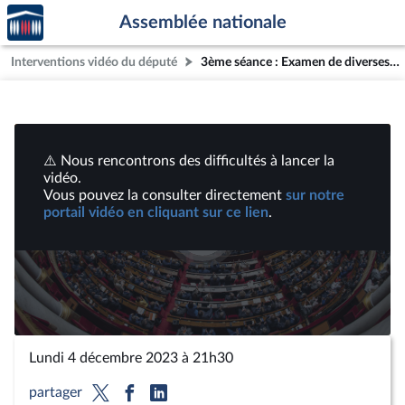
Accèder
Aller au contenu
Aller en bas de la page
Assemblée nationale
à la
page
Interventions vidéo du député
3ème séance : Examen de diverses propositions de loi | Vidéos
d'accueil
⚠️ Nous rencontrons des difficultés à lancer la
vidéo.
Vous pouvez la consulter directement
sur notre
portail vidéo en cliquant sur ce lien
.
Lire
la
vidéo
Lundi 4 décembre 2023 à 21h30
partager