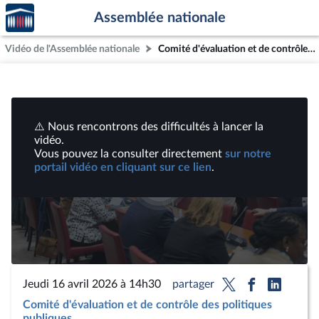
Accèder
Aller au contenu
Aller en bas de la page
Assemblée nationale
à la
page
Vidéo de l'Assemblée nationale
Comité d'évaluation et de contrôle : Évaluation des politiques de santé environnementale | Vidéos
d'accueil
⚠️ Nous rencontrons des difficultés à lancer la
vidéo.
Vous pouvez la consulter directement
sur notre
portail vidéo en cliquant sur ce lien
.
Lire
la
vidéo
Jeudi 16 avril 2026 à 14h30
partager
Comité d'évaluation et de contrôle des politiques
publiques