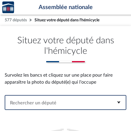
Accèder
Aller au contenu
Aller en bas de la page
Assemblée nationale
à la
page
577 députés
Situez votre député dans l'hémicycle
d'accueil
Situez votre député dans
l'hémicycle
Survolez les bancs et cliquez sur une place pour faire
apparaître la photo du député(e) qui l'occupe
Rechercher un député