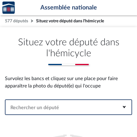
Accèder
Aller au contenu
Aller en bas de la page
Assemblée nationale
à la
page
577 députés
Situez votre député dans l'hémicycle
d'accueil
Situez votre député dans
l'hémicycle
Survolez les bancs et cliquez sur une place pour faire
apparaître la photo du député(e) qui l'occupe
Rechercher un député