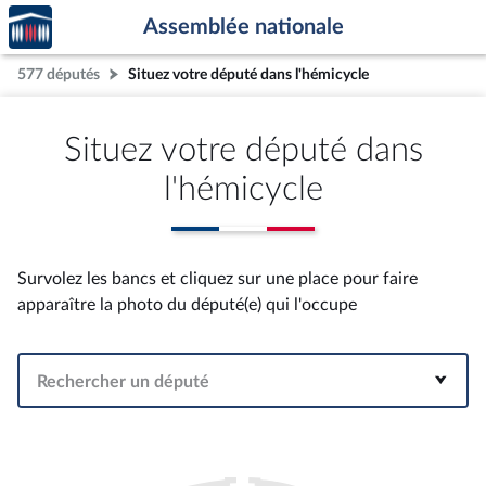
Accèder
Aller au contenu
Aller en bas de la page
Assemblée nationale
à la
page
577 députés
Situez votre député dans l'hémicycle
d'accueil
Situez votre député dans
l'hémicycle
Survolez les bancs et cliquez sur une place pour faire
apparaître la photo du député(e) qui l'occupe
Rechercher un député