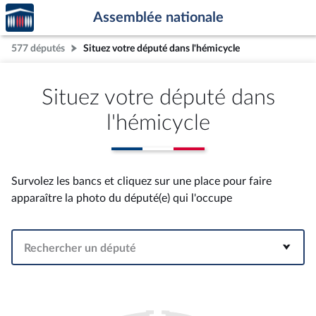
Accèder
Aller au contenu
Aller en bas de la page
Assemblée nationale
à la
page
577 députés
Situez votre député dans l'hémicycle
d'accueil
Situez votre député dans
l'hémicycle
Survolez les bancs et cliquez sur une place pour faire
apparaître la photo du député(e) qui l'occupe
Rechercher un député