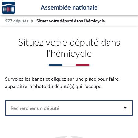
Accèder
Aller au contenu
Aller en bas de la page
Assemblée nationale
à la
page
577 députés
Situez votre député dans l'hémicycle
d'accueil
Situez votre député dans
l'hémicycle
Survolez les bancs et cliquez sur une place pour faire
apparaître la photo du député(e) qui l'occupe
Rechercher un député