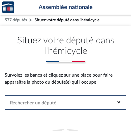
Accèder
Aller au contenu
Aller en bas de la page
Assemblée nationale
à la
page
577 députés
Situez votre député dans l'hémicycle
d'accueil
Situez votre député dans
l'hémicycle
Survolez les bancs et cliquez sur une place pour faire
apparaître la photo du député(e) qui l'occupe
Rechercher un député