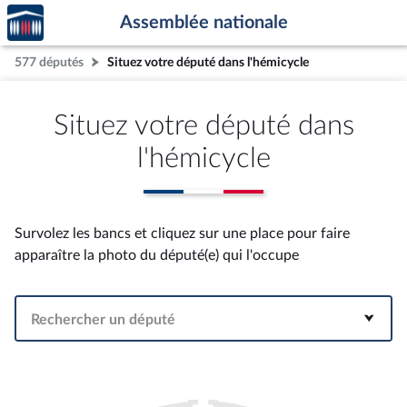
Accèder
Aller au contenu
Aller en bas de la page
Assemblée nationale
à la
page
577 députés
Situez votre député dans l'hémicycle
d'accueil
Situez votre député dans
l'hémicycle
Survolez les bancs et cliquez sur une place pour faire
apparaître la photo du député(e) qui l'occupe
Rechercher un député