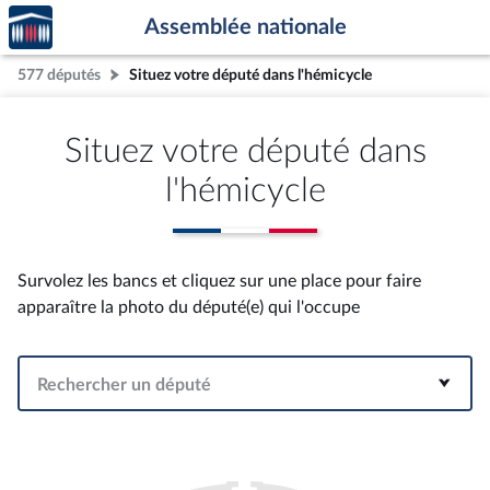
Accèder
Aller au contenu
Aller en bas de la page
Assemblée nationale
à la
page
577 députés
Situez votre député dans l'hémicycle
d'accueil
Situez votre député dans
l'hémicycle
Survolez les bancs et cliquez sur une place pour faire
apparaître la photo du député(e) qui l'occupe
Rechercher un député