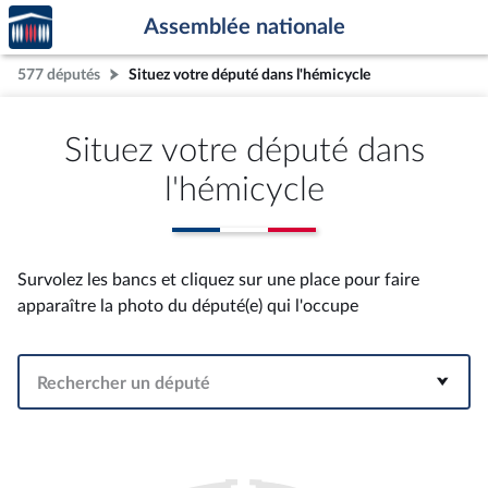
Accèder
Aller au contenu
Aller en bas de la page
Assemblée nationale
à la
page
577 députés
Situez votre député dans l'hémicycle
d'accueil
Situez votre député dans
l'hémicycle
Survolez les bancs et cliquez sur une place pour faire
apparaître la photo du député(e) qui l'occupe
Rechercher un député