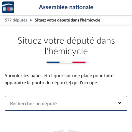
Accèder
Aller au contenu
Aller en bas de la page
Assemblée nationale
à la
page
577 députés
Situez votre député dans l'hémicycle
d'accueil
Situez votre député dans
l'hémicycle
Survolez les bancs et cliquez sur une place pour faire
apparaître la photo du député(e) qui l'occupe
Rechercher un député