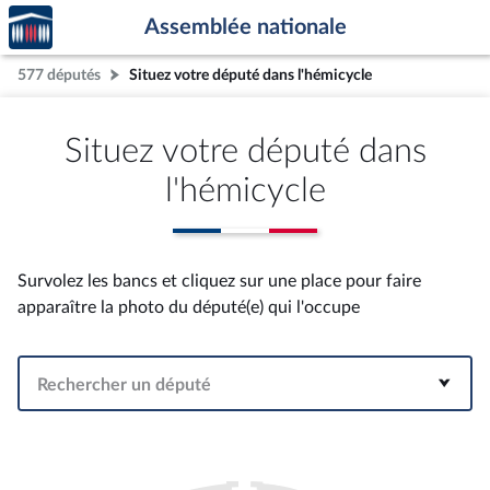
Accèder
Aller au contenu
Aller en bas de la page
Assemblée nationale
à la
page
577 députés
Situez votre député dans l'hémicycle
d'accueil
Situez votre député dans
l'hémicycle
Survolez les bancs et cliquez sur une place pour faire
apparaître la photo du député(e) qui l'occupe
Rechercher un député