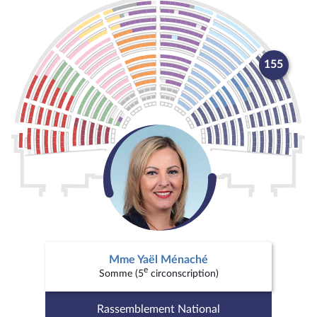
155
Mme Yaël Ménaché
e
Somme (5
circonscription)
Rassemblement National