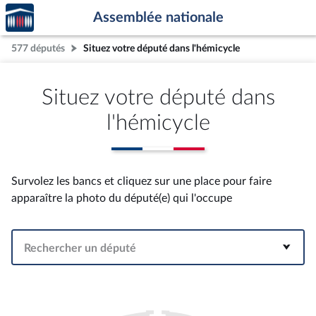
Accèder
Aller au contenu
Aller en bas de la page
Assemblée nationale
à la
page
577 députés
Situez votre député dans l'hémicycle
d'accueil
Situez votre député dans
l'hémicycle
Survolez les bancs et cliquez sur une place pour faire
apparaître la photo du député(e) qui l'occupe
Rechercher un député