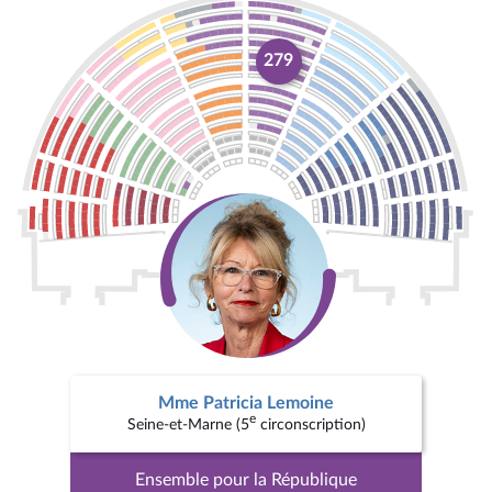
279
Mme Patricia Lemoine
e
Seine-et-Marne (5
circonscription)
Ensemble pour la République