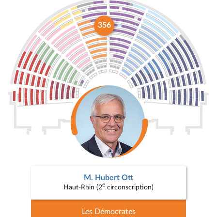
356
M. Hubert Ott
e
Haut-Rhin (2
circonscription)
Les Démocrates