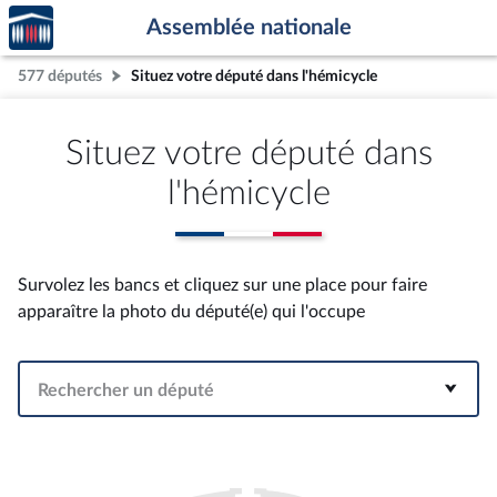
Accèder
Aller au contenu
Aller en bas de la page
Assemblée nationale
à la
page
577 députés
Situez votre député dans l'hémicycle
d'accueil
Situez votre député dans
l'hémicycle
Survolez les bancs et cliquez sur une place pour faire
apparaître la photo du député(e) qui l'occupe
Rechercher un député